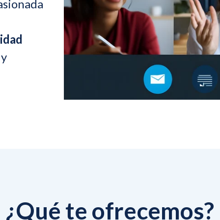
asionada
lidad
 y
¿Qué te ofrecemos?