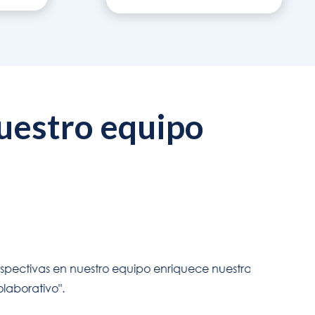
uestro equipo
ro equipo enriquece nuestras soluciones y
"Lo que más 